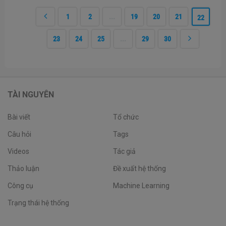
nó chính là lý do ra đời cho bài viết này của mình. Bài viết
1
2
...
19
20
21
22
mang tính chất chia sẻ về phương pháp chứ mình thì
tha...
23
24
25
...
29
30
TÀI NGUYÊN
Bài viết
Tổ chức
Câu hỏi
Tags
Videos
Tác giả
Thảo luận
Đề xuất hệ thống
Công cụ
Machine Learning
Trạng thái hệ thống