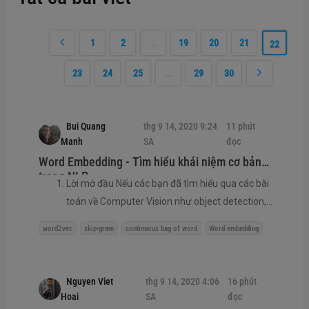
1
2
...
19
20
21
22
23
24
25
...
29
30
Bui Quang
thg 9 14, 2020 9:24
11 phút
Manh
SA
đọc
Word Embedding - Tìm hiểu khái niệm cơ bản
trong NLP
Lời mở đầu Nếu các bạn đã tìm hiểu qua các bài
toán về Computer Vision như object detection,
classification, các bạn có thể thấy hầu hết thông
word2vec
skip-gram
continuous bag of word
Word embedding
tin về dữ liệu trong ảnh đã được thể hiện hết sức
chi tiết và đầy đủ qua các pixel. Chúng ta chỉ cần
đưa qua mô hình qua các mạng như CNN và tiến
Nguyen Viet
thg 9 14, 2020 4:06
16 phút
hành trích xuất thông tin. Tuy nhiên, đối với dữ liệu
Hoai
SA
đọc