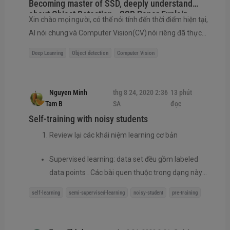
Becoming master of SSD, deeply understand
Node Embedding - Graph Representation
about Object Detection - SSD Paper Explain
Learning
Xin chào mọi người, có thể nói tính đến thời điểm hiện tại,
AI nói chung và Computer Vision(CV) nói riêng đã thực
De...
sự có những thay đổi rất lớn trong những năm gần đây.
Deep Leanring
Object detection
Computer Vision
Mình tin những ai tìm hiểu về CV đều biết và đều quen
thuộc với bài toán Object Detection là gì và có vai trò như
thế nào trong lĩnh vực Thị giác máy. HIện nay có thể thấy
Nguyen Minh
thg 8 24, 2020 2:36
13 phút
có rất nhiều những mô hình Object Detection mới ra đời
Tam B
SA
đọc
đạ...
Self-training with noisy students
Review lại các khái niệm learning cơ bản
Supervised learning: data set đều gồm labeled
data points . Các bài quen thuộc trong dạng này
như classification hay object detection. Nếu ở*
self-learning
semi-supervised-learning
noisy-student
pre-training
high dimentions* và continous (như ảnh) hay
discrete (như text), lượng data cần cho các bài
toán này sẽ là rất lớn, manual labling sẽ trở thành