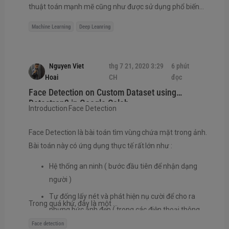
thuật toán mạnh mẽ cũng như được sử dụng phổ biến
nhất trong Machine Learning. Ý tưởng chủ đạo của SVM
Machine Learning
Deep Leanring
là xây dựng một bộ phân lớp nhằm tối đa khoảng cách
tối thiểu từ mỗi lớp tới siêu phằng phân chia. Để hiểu
được cách xây dựng bài toán tối ưu cho SVM, chúng ta
Nguyen Viet
thg 7 21, 2020 3:29
6 phút
sẽ cần tới một chút kiến thức về hình học mà ở đây là
Hoai
CH
đọc
khoảng cách từ một đi...
Face Detection on Custom Dataset using
Detectron2 in Google Colab
Introduction Face Detection
Face Detection là bài toán tìm vùng chứa mặt trong ảnh.
Bài toán này có ứng dụng thực tế rất lớn như :
Hệ thống an ninh ( bước đầu tiên để nhận dạng
người )
Tự đống lấy nét và phát hiện nụ cười để cho ra
Trong quá khứ, đây là một ...
nhưng bức ảnh đẹp ( trong các điện thoại thông
minh hiện nay,... )
Face detection