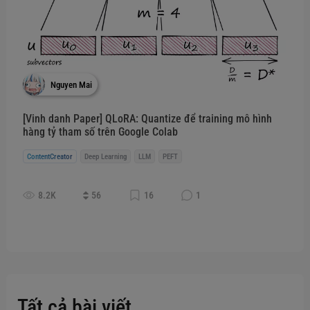
Nguyen Mai
[Vinh danh Paper] QLoRA: Quantize để training mô hình
hàng tỷ tham số trên Google Colab
ContentCreator
Deep Learning
LLM
PEFT
8.2K
56
16
1
Tất cả bài viết