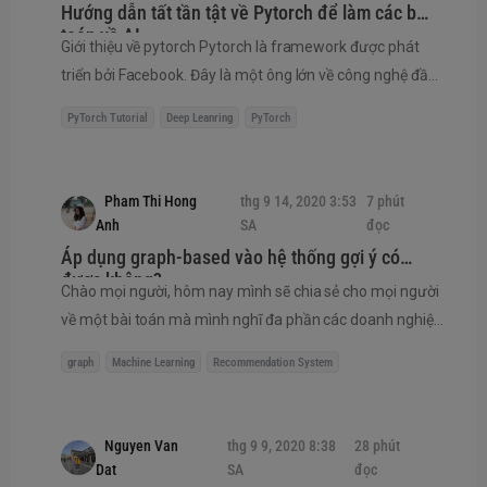
ở dạng text, khi thông tin dữ liệu không chỉ được
Hướng dẫn tất tần tật về Pytorch để làm các bài
c...
toán về AI
Giới thiệu về pytorch Pytorch là framework được phát
triển bởi Facebook. Đây là một ông lớn về công nghệ đầu
tư rất nhiều nguồn lực cho việc phát triển Trí tuệ nhân
PyTorch Tutorial
Deep Leanring
PyTorch
tạo. Pytorch được phát triển với giấy phép mã nguồn mở
do đó nó tạo được cho mình một cộng đồng rất lớn.Một
cộng đồng lớn đồng nghĩa với nhiều tài nguyên để học và
Pham Thi Hong
thg 9 14, 2020 3:53
7 phút
các vấn đề của bạn có thể đã có ai đó giải quyết và chia
Anh
SA
đọc
sẻ với cộng...
Áp dụng graph-based vào hệ thống gợi ý có
được không?
Chào mọi người, hôm nay mình sẽ chia sẻ cho mọi người
về một bài toán mà mình nghĩ đa phần các doanh nghiệp
đều quan tâm: hệ thống gợi ý. Ở bài viết này mình chia sẻ
graph
Machine Learning
Recommendation System
về các áp dụng graph-based vào hệ thống gợi ý. Các
công ty như amazon hay google, ... đều đã và đang áp
dụng graph-based vào hệ thống gợi ý của công ty họ và
Nguyen Van
thg 9 9, 2020 8:38
28 phút
mọi người cũng biết rồi đấy hệ thống gợi ý của những
Dat
SA
đọc