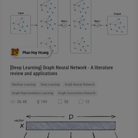
Phan Huy Hoang
[Deep Learning] Graph Neural Network - A literature
review and applications
Machine Learning
Deep Learning
Graph Neural Network
Graph Representation Learning
Graph Convolution Network
38.4K
199
58
12