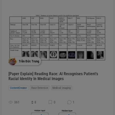
Trần Đức Trung
[Paper Explain] Reading Race: AI Recognises Patient's
Racial Identity In Medical Images
ContentCreator
Race Detection
Medical imaging
361
8
0
1