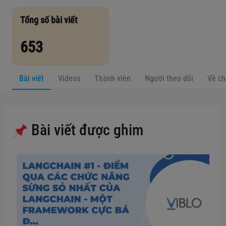
Tổng số bài viết
653
Bài viết
Videos
Thành viên
Người theo dõi
Về ch
Bài viết được ghim