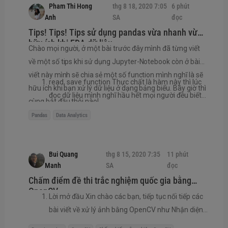
Pham Thi Hong
thg 8 18, 2020 7:05
6 phút
Một...
Anh
SA
đọc
Tips! Tips! Tips sử dụng pandas vừa nhanh vừa
hữu ích khi EDA dữ liệu.
Chào mọi người, ở một bài trước đây mình đã từng viết
về một số tips khi sử dụng Jupyter-Notebook còn ở bài
viết này mình sẽ chia sẻ một số function mình nghĩ là sẽ
read, save function Thực chất là hàm này thì lúc
hữu ích khi bạn xử lý dữ liệu ở dạng bảng biểu. Bây giờ thì
đọc dữ liệu mình nghĩ hầu hết mọi người đều biết
cùng bắt đầu thôi nào!
tuy nhiên là muốn sử dụng được các hàm tiếp...
Pandas
Data Analytics
Bui Quang
thg 8 15, 2020 7:35
11 phút
Manh
SA
đọc
Chấm điểm đề thi trắc nghiệm quốc gia bằng
OpenCV
Lời mở đầu Xin chào các bạn, tiếp tục nối tiếp các
bài viết về xử lý ảnh bằng OpenCV như Nhận diện
biển số xe Việt Nam, Corner Detection, Edge