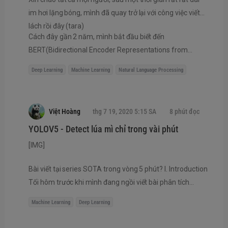
phân loại văn bản
im hơi lặng bóng, mình đã quay trở lại với công việc viết
lách rồi đây (tara)
Cách đây gần 2 năm, mình bắt đầu biết đến
BERT(Bidirectional Encoder Representations from
Transformers), một nghiên cứu mới mang đầy tính đột
Deep Learning
Machine Learning
Natural Language Processing
phá, một bước nhảy vọt thực sự của Google trong lĩnh
vực xử lý ngôn ngữ tự nhiên. Sự ra đời của pre-trained
BERT đã kéo...
Việt Hoàng
thg 7 19, 2020 5:15 SA
8 phút đọc
YOLOV5 - Detect lúa mì chỉ trong vài phút
[IMG]
Bài viết tại series SOTA trong vòng 5 phút? I. Introduction
Tối hôm trước khi mình đang ngồi viết bài phân tích
paper yolov4 thì nhận được tin nhắn của một bạn có nhờ
Machine Learning
Deep Learning
mình fix hộ bug khi training model yolov5 trong quá trình
tham gia cuộc thi Global Wheat Detection trên kaggle và