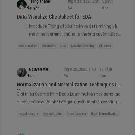
Trung Thành
thg 8 24, 2020 2:01
5 phút
vẫn đề nhất là với những domain cần label bởi
Nguyễn
SA
đọc
expert (như medic...
Data Visualize Cheatsheet for EDA
Introduce Trong các bài toán về data mining và
machine learning, chúng ta thường xuyên tiếp xúc
với các bài toán với dữ liệu có cấu trúc - dạng
data visualize
cheatsheet
EDA
Machine Learning
Plot data
bảng. Phân tích, xử lí dữ liệu và bước không thể
thiếu, ta gọi đây là bước Exploratory Data Analysis
- EDA. Để phân tích dữ liệu dễ dàng và đạt hiệu
Nguyen Viet
thg 8 20, 2020 1:43
18 phút
quả tốt, ta nên biểu diễn dữ liệu trên các đồ thị,
Hoai
SA
đọc
hình ảnh... (gọi là Visualize data), từ đó mới hìn...
Normalization and Normalization Techniques in
Deep Learning
Giới thiệu Các mô hình Deep Learning hiện nay đang tạo
ra các mô hình tốt nhất để giải quyết rất nhiều các lĩnh
vực và bài toán phức tạp như là speech recognition,
neural network
Normalization
Deep Leanring
Batch Normalization
computer vision, machine translation, v.v.. Tuy nhiên, để
có thể huấn luyện tốt được các mô hình Deep Learning là
rất khó khăn vì các mô hình hiện tại có cấu trúc bao gồm