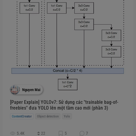
Nguyen Mai
[Paper Explain] YOLOv7: Sử dụng các "trainable bag-of-
freebies" đưa YOLO lên một tầm cao mới (phần 3)
ContentCreator
Object detection
Yolo
5.4K
22
5
7