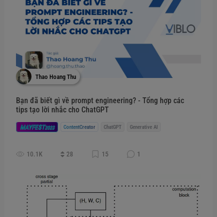
Thao Hoang Thu
Bạn đã biết gì về prompt engineering? - Tổng hợp các
tips tạo lời nhắc cho ChatGPT
MAYFEST
ContentCreator
ChatGPT
Generative AI
2023
10.1K
28
15
1