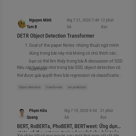
Phát hiện tuổi tác, chủng tốc và trạng thái cảm
xúc để đánh dấu
Nguyen Minh
thg 7 21, 2020 7:40
12 phút
Tam B
SA
đọc
DETR Object Detection Transformer
Goal of the paper Notes: những thuật ngữ mình
dùng trong bài này mà không có chú thích các
bạn có thể tìm thấy trong bài A discussion of SSD
Nếu các bạn còn nhớ trong bài SSD, object detection có
của mình
thể được giải quyết theo bài regression và classification
bình thường, cái khó ở chỗ là phần labeling . Khi đưa ảnh
Object detection
Transformer
set prediction
qua model, giả sử sẽ predict ra 4 boxes, 4 labels trong
khi ảnh thật có ...
Phạm Hữu
thg 7 19, 2020 9:34
21 phút
Quang
SA
đọc
BERT, RoBERTa, PhoBERT, BERTweet: Ứng dụng
state-of-the-art pre-trained model cho bài toán
Xin chào tất cả mọi người, sau một thời gian rất rất dài