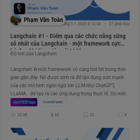
Phạm Văn Toàn
thg 5 7, 2023 6:13 SA
27 phút đọc
Langchain #1 - Điểm qua các chức năng sừng
sỏ nhất của Langchain - một framework cực
bá đạo khi làm việc với LLM
Độ hot của Langchain
Langchain là một framework vô cùng hot hit trong thời
gian gần đây. Nó được sinh ra để tận dụng sức mạnh
của các mô hình ngôn ngữ lớn LLM như ChatGPT,
LLaMA... để tạo ra các ứng dụng trong thực tế. Dù mới
được phát triển cách đây khoảng 6 tháng (10/2022) và
MAYFEST
ContentCreator
2023
vẫn được cập nhật liên tục hàng ngày nhưng trên
20.0K
66
32
8
Github Langchain đã nhận được những tương tác khủng
với lượng star lê...