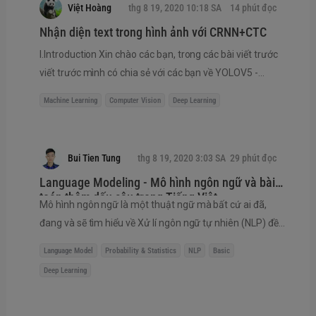
Việt Hoàng
thg 8 19, 2020 10:18 SA
14 phút đọc
rất nhiều layer, trong suốt quá trình đó,phân bố dữ liệu
Nhận diện text trong hình ảnh với CRNN+CTC
qua c...
I.Introduction Xin chào các bạn, trong các bài viết trước
viết trước mình có chia sẻ với các bạn về YOLOV5 -
Detect lúa mì chỉ trong vài phút cũng như các bài viết
Machine Learning
Computer Vision
Deep Learning
chia sẻ về thuật toán detection như FasterRCNN hay
YOLOV3 thì trong bài viết hôm nay mình sẽ chia sẻ tới
các bạn về bài toán text recognition hay nhận dạng văn
Bui Tien Tung
thg 8 19, 2020 3:03 SA
29 phút đọc
bản. Ngoài ra các bạn có thể tham khảo thêm bài viết
Language Modeling - Mô hình ngôn ngữ và bài
Alignment ảnh chứng...
toán thêm dấu câu trong Tiếng Việt
Mô hình ngôn ngữ là một thuật ngữ mà bất cứ ai đã,
đang và sẽ tìm hiểu về Xử lí ngôn ngữ tự nhiên (NLP) đều
biết và cần phải biết để có thể hiểu rõ hơn về cách thức
Language Model
Probability & Statistics
NLP
Basic
mà một ngôn ngữ được xây dựng từ một bộ từ vựng, về
Deep Learning
cách đánh giá, cách xử lí đối với ngôn ngữ tự nhiên cũng
như là tiền đề để đi sâu vào tìm hiểu các lĩnh vực sâu xa
hơn như : sửa lỗi chính tả, dịch máy, gán nhãn từ loại, ... .