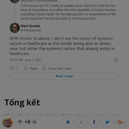
Tổng kết
Bài viết này giới thiệu về báo
Reading Race: AI
+8
•
•
•
•
Recognises Patient's Racial Identity In Medical