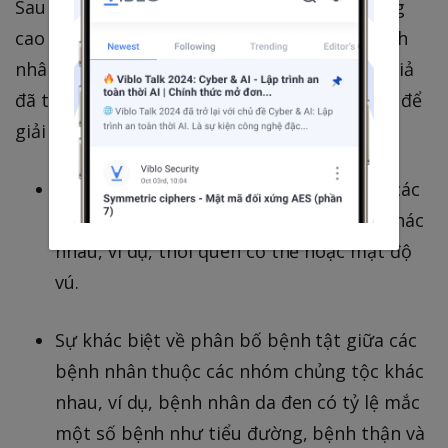
Sau khi thiết lập mô hình học sâu dung lượng
cao (CNN) có thể xác định chủng tộc của bệnh
nhân trong dữ liệu hình ảnh y tế, nhóm tác giả
đã tạo ra một loạt các giả thuyết cạnh tranh để
giải thích điều này có thể xảy ra như thế nào:
Sự khác biệt về đặc điểm thể chất giữa các
bệnh nhân thuộc các nhóm chủng tộc khác
nhau, ví dụ, thói quen cơ thể hoặc mật độ
vú.
Sự khác biệt về phân bố bệnh tật giữa các
bệnh nhân thuộc các nhóm chủng tộc khác
nhau, ví dụ, bệnh nhân da đen có tỷ lệ mắc
một số bệnh như tiểu đường, bệnh thận và