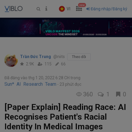
new
VI
Đăng nhập/Đăng ký
Trần Đức Trung
@niits
Theo dõi
2.9K
115
66
Đã đăng vào thg 1 20, 2022 6:28 CH
trong
Sun* AI Research Team
23 phút đọc
360
1
0
[Paper Explain] Reading Race: AI
Recognises Patient's Racial
Identity In Medical Images