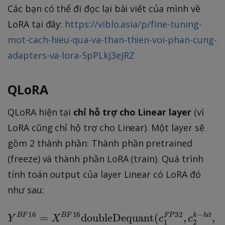
Các bạn có thể đi đọc lại bài viết của mình về
&
\
LoRA tại đây:
https://viblo.asia/p/fine-tuning-
q
mot-cach-hieu-qua-va-than-thien-voi-phan-cung-
u
adapters-va-lora-5pPLkj3eJRZ
a
d
QLoRA
c
_
QLoRA hiện tại
chỉ hỗ trợ cho Linear layer
(vì
2
^
LoRA cũng chỉ hộ trợ cho Linear). Một layer sẽ
{
gồm 2 thành phần: Thành phần pretrained
F
(freeze) và thành phần LoRA (train). Quá trình
P
tính toán output của layer Linear có LoRA đó
8
như sau:
}
16
16
32
−
BF
=
BF
doubleDequant
Y^{BF16} = X^{BF16} 
(
FP
,
k
bi
t
,
Y
X
c
c
1
2