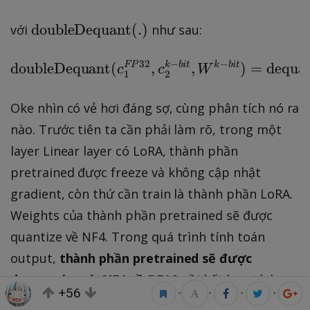
\
doubleDequant
(
.
)
với
như sau:
t
e
32
−
−
doubleDequant
(
FP
,
\text{doubleDequant} 
k
bi
t
,
k
bi
t
)
=
dequa
c
c
W
1
2
x
t
Oke nhìn có vẻ hơi đáng sợ, cùng phân tích nó ra
{
nào. Trước tiên ta cần phải làm rõ, trong một
d
layer Linear layer có LoRA, thành phần
o
u
pretrained được freeze và không cập nhật
b
gradient, còn thứ cần train là thành phần LoRA.
le
Weights của thành phần pretrained sẽ được
D
quantize về NF4. Trong quá trình tính toán
e
output,
thành phần pretrained sẽ được
q
dequantize từ NF4 về BF16
u
, rồi kết hợp tính
+56
•
•
•
•
a
toán với thành phần LoRA ở dạng BF16. Khi tính