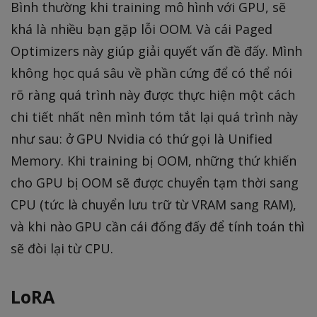
Bình thường khi training mô hình với GPU, sẽ
3
P
w
2
khá là nhiều bạn gặp lỗi OOM. Và cái Paged
3
c
}
2
Optimizers này giúp giải quyết vấn đề đấy. Mình
_
}
không học quá sâu về phần cứng để có thể nói
1
^
rõ ràng quá trình này được thực hiện một cách
{
chi tiết nhất nên mình tóm tắt lại quá trình này
F
như sau: ở GPU Nvidia có thứ gọi là Unified
P
Memory. Khi training bị OOM, những thứ khiến
3
cho GPU bị OOM sẽ được chuyển tạm thời sang
2
}
CPU (tức là chuyển lưu trữ từ VRAM sang RAM),
\
và khi nào GPU cần cái đống đấy để tính toán thì
q
sẽ đòi lại từ CPU.
u
a
LoRA
d
\