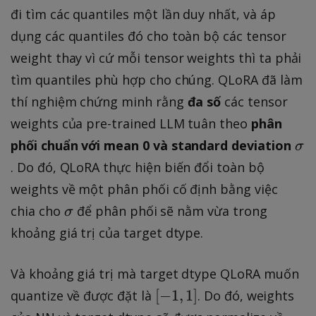
đi tìm các quantiles một lần duy nhất, và áp
dụng các quantiles đó cho toàn bộ các tensor
weight thay vì cứ mỗi tensor weights thì ta phải
tìm quantiles phù hợp cho chúng. QLoRA đã làm
thí nghiệm chứng minh rằng
đa số
các tensor
weights của pre-trained LLM tuân theo
phân
\
phối chuẩn với mean 0 và standard deviation
σ
si
. Do đó, QLoRA thực hiện biến đổi toàn bộ
g
weights về một phân phối cố định bằng việc
m
\
chia cho
để phân phối sẽ nằm vừa trong
σ
a
si
khoảng giá trị của target dtype.
g
m
Và khoảng giá trị mà target dtype QLoRA muốn
a
[
[
−
1
,
1
]
quantize về được đặt là
. Do đó, weights
-