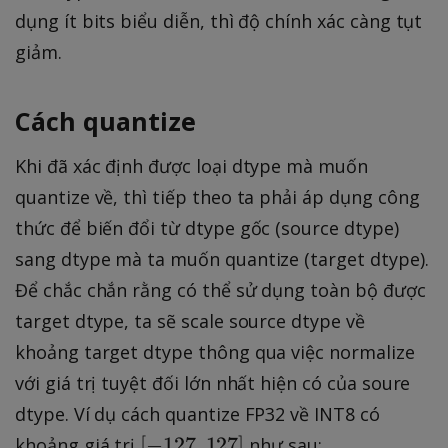
dụng ít bits biểu diễn, thì độ chính xác càng tụt
giảm.
Cách quantize
Khi đã xác định được loại dtype mà muốn
quantize về, thì tiếp theo ta phải áp dụng công
thức để biến đổi từ dtype gốc (source dtype)
sang dtype mà ta muốn quantize (target dtype).
Để chắc chắn rằng có thể sử dụng toàn bộ được
target dtype, ta sẽ scale source dtype về
khoảng target dtype thông qua việc normalize
với giá trị tuyệt đối lớn nhất hiện có của soure
dtype. Ví dụ cách quantize FP32 về INT8 có
[
[
−
127
,
127
]
khoảng giá trị
như sau: