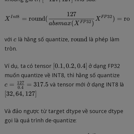
-
1
127
X^{Int8} = \text{rou
8
32
I
n
t
=
round
(
FP
)
=
rou
X
X
2
32
(
)
FP
ab
s
ma
x
X
7
,
c
\
round
với
là hằng số quantize,
là phép làm
c
1
t
tròn.
2
e
7
x
[
[
0.1
,
0.2
,
0.4
]
Ví dụ, ta có tensor
ở dạng FP32
]
t
0
c
muốn quantize về INT8, thì hằng số quantize
{
.
=
127
[
=
=
317.5
và tensor mới ở dạng INT8 là
r
c
0.4
1
\
3
o
[
32
,
64
,
127
]
,
fr
2
u
0
a
,
n
Và đảo ngược từ target dtype về source dtype
.
c
6
d
2
gọi là quá trình de-quantize:
{
4
}
,
1
,