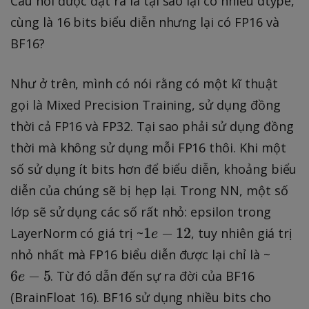
Câu hỏi được đặt ra là tại sao lại có nhiều dtype,
cùng là 16 bits biểu diễn nhưng lại có FP16 và
BF16?
Như ở trên, mình có nói rằng có một kĩ thuật
gọi là Mixed Precision Training, sử dụng đồng
thời cả FP16 và FP32. Tại sao phải sử dụng đồng
thời mà không sử dụng mỗi FP16 thôi. Khi một
số sử dụng ít bits hơn để biểu diễn, khoảng biểu
diễn của chúng sẽ bị hẹp lại. Trong NN, một số
lớp sẽ sử dụng các số rất nhỏ: epsilon trong
1
1
−
12
LayerNorm có giá trị ~
, tuy nhiên giá trị
e
e
6
nhỏ nhất mà FP16 biểu diễn được lại chỉ là ~
-
e
6
−
5
. Từ đó dẫn đến sự ra đời của BF16
e
1
-
(BrainFloat 16). BF16 sử dụng nhiều bits cho
2
5