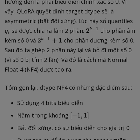
0
0
hướng đến là phải biểu diễn chính xác số
. Vì
vậy, QLoRA quyết định target dtype sẽ là
q
asymmetric (bất đối xứng). Lúc này số quantiles
_
2
−
1
2
sẽ được chia ra làm 2 phần:
cho phần âm
k
q
i
i
^
2
−
1
2
+
1
kèm số 0 và
cho phần dương kèm số 0.
k
{
^
Sau đó ta ghép 2 phần này lại và bỏ đi một số 0
k
{
(vì số 0 bị tính 2 lần). Và đó là cách mà Normal
-
k
Float 4 (NF4) được tạo ra.
1
-
}
1
Tóm gọn lại, dtype NF4 có những đặc điểm sau:
}
+
Sử dụng 4 bits biểu diễn
1
[
[
−
1
,
1
]
Nằm trong khoảng
-
Bất đối xứng, có sự biểu diễn cho giá trị 0
1
,