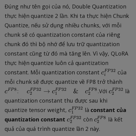
Đúng như tên gọi của nó, Double Quantization
thực hiện quantize 2 lần. Khi ta thực hiện Chunk
Quantize, nếu sử dụng nhiều chunks, với mỗi
chunk sẽ có quantization constant của riêng
chunk đó thì bộ nhớ để lưu trữ quantization
constant cũng từ đó mà tăng lên. Vì vậy, QLoRA
thực hiện quantize luôn cả quantization
c
32
constant. Mỗi quantization constant
của
FP
c
i
_
c
mỗi chunk sẽ được quantize về FP8 trở thành
i
^
\
c
8
32
32
8
32
→
&
:
.Với
là
FP
FP
FP
FP
FP
c
c
c
c
c
2
1
2
2
^
{
q
_
quantization constant thu được sau khi
{
F
u
2
c
32
quantize tensor weight,
là
constant của
FP
c
F
P
1
a
^
_
c
c
32
8
P
quantization constant
còn
là kết
FP
FP
c
c
8
d
{
2
2
1
_
_
3
}
quả của quá trình quantize lần 2 này.
c
F
^
2
2
2