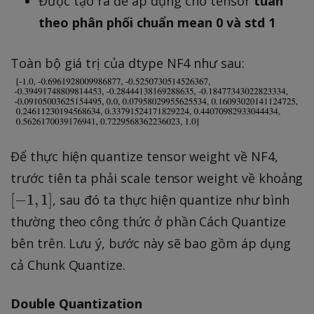
Được tạo ra để áp dụng cho tensor
tuân
1
theo phân phối chuẩn mean 0 và std 1
]
Toàn bộ giá trị của dtype NF4 như sau:
Để thực hiện quantize tensor weight về NF4,
trước tiên ta phải scale tensor weight về khoảng
[
[
−
1
,
1
]
, sau đó ta thực hiện quantize như bình
-
thường theo công thức ở phần Cách Quantize
1
bên trên. Lưu ý, bước này sẽ bao gồm áp dụng
,
cả Chunk Quantize.
1
]
Double Quantization