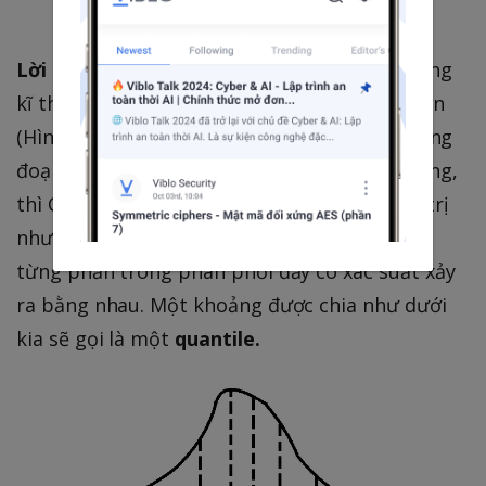
tới phân phối của tensor.
Lời giải cho khó khăn thứ hai.
QLoRA sử dụng
kĩ thuật quantize gọi là Quantile Quantization
(Hình 5). Thay vì chia khoảng giá trị thành từng
đoạn bằng nhau như ở Quantize thông thường,
thì Quantile Quantization sẽ coi khoảng giá trị
như một cái phân phối, và chia làm sao cho
từng phần trong phân phối đấy có xác suất xảy
ra bằng nhau. Một khoảng được chia như dưới
kia sẽ gọi là một
quantile.