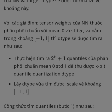
của NN và target dtype sẽ được normalize về
1
khoảng này.
,
1
Với các giả định: tensor weights của NN thuộc
]
\
phân phối chuẩn với mean 0 và std
, và nằm
σ
si
[
[
−
1
,
1
]
trong khoảng
thì dtype sẽ được tìm ra
g
-
như sau:
m
1
a
,
2
2
+
1
Thực hiện tìm ra
quantiles của phân
k
1
^
phối chuẩn mean 0 std 1 để thu được k-bit
]
k
quantile quantization dtype
+
[
1
Lấy dtype vừa tìm được, scale về khoảng
-
[
−
1
,
1
]
1
,
Công thức tìm quantiles (bước 1) như sau:
1