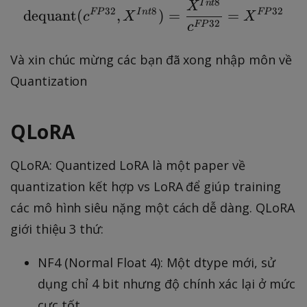
0
8
2
I
n
t
\text{dequant}(c^{FP
X
1
32
8
32
dequant
(
FP
,
I
n
t
)
=
=
FP
c
X
X
.
7
32
2
FP
c
4
}
7
]
{
Và xin chúc mừng các bạn đã xong nhập môn về
]
0.
Quantization
4
}
QLoRA
=
3
QLoRA: Quantized LoRA là một paper về
1
7.
quantization kết hợp vs LoRA để giúp training
5
các mô hình siêu nặng một cách dễ dàng. QLoRA
giới thiệu 3 thứ:
NF4 (Normal Float 4): Một dtype mới, sử
dụng chỉ 4 bit nhưng độ chính xác lại ở mức
cực tốt