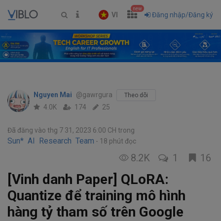
new
VI
Đăng nhập/Đăng ký
Nguyen Mai
@gawrgura
Theo dõi
4.0K
174
25
Đã đăng vào thg 7 31, 2023 6:00 CH
trong
Sun* AI Research Team
18 phút đọc
8.2K
1
16
[Vinh danh Paper] QLoRA:
Quantize để training mô hình
hàng tỷ tham số trên Google