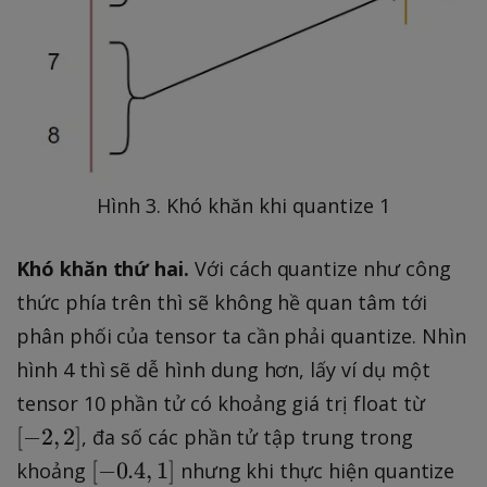
Hình 3. Khó khăn khi quantize 1
Khó khăn thứ hai.
Với cách quantize như công
thức phía trên thì sẽ không hề quan tâm tới
phân phối của tensor ta cần phải quantize. Nhìn
hình 4 thì sẽ dễ hình dung hơn, lấy ví dụ một
[
tensor 10 phần tử có khoảng giá trị float từ
-
[
−
2
,
2
]
, đa số các phần tử tập trung trong
2
[
[
−
0.4
,
1
]
khoảng
nhưng khi thực hiện quantize
,