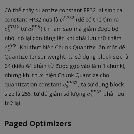
_
P
{
^
^
}
2
3
Có thể thấy quantize constant FP32 lại sinh ra
F
{
{
^
2
c
c
32
constant FP32 nữa là
(để có thể tìm ra
FP
P
c
F
F
1
{
}
_
_
c
3
32
8
từ
) thì làm sao mà giảm được bộ
FP
FP
P
P
c
c
2
2
F
1
2
_
2
3
8
c
nhớ, nó lại còn tăng lên khi phải lưu trữ thêm
P
^
^
2
}
2
}
_
8
. Khi thực hiện Chunk Quantize lần một để
FP
c
3
{
{
2
^
}
2
2
Quantize tensor weight, ta sử dụng block size là
F
F
{
^
}
P
P
64 (kiểu 64 phần tử được gộp vào làm 1 chunk),
F
{
\
3
3
P
nhưng khi thực hiện Chunk Quantize cho
F
ri
2
2
8
c
32
P
quantization constant
, ta sử dụng block
FP
c
g
2
}
}
}
_
8
c
32
size là 256, từ đó giảm số lượng
phải lưu
FP
c
h
1
2
}
_
t
trữ lại.
^
1
a
{
^
r
Paged Optimizers
F
{
r
P
F
o