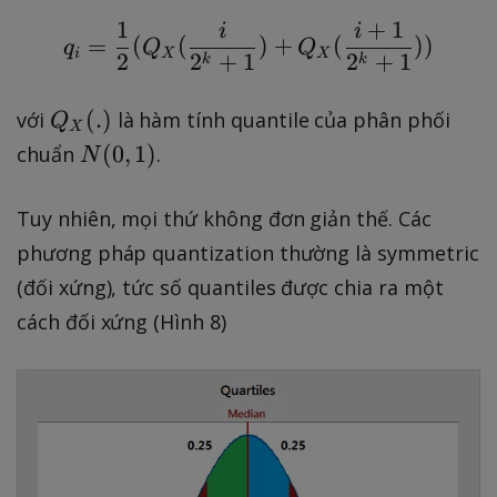
]
1
+
1
i
i
q_i = \frac{1}{2} (Q_
=
(
(
)
+
(
))
q
Q
Q
i
X
X
2
2
+
1
2
+
1
k
k
Q
(
.
)
với
là hàm tính quantile của phân phối
Q
X
_
N
(
0
,
1
)
chuẩn
.
N
X
(
(.
0,
Tuy nhiên, mọi thứ không đơn giản thế. Các
)
1
phương pháp quantization thường là symmetric
)
(đối xứng), tức số quantiles được chia ra một
cách đối xứng (Hình 8)