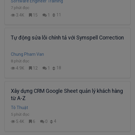
Software Engineer Training
7 phút đọc
11
3.4K
15
1
Tự động sửa lỗi chính tả với Symspell Correction
Chung Pham Van
8 phút đọc
18
4.9K
12
1
Xây dựng CRM Google Sheet quản lý khách hàng
từ A-Z
Tô Thuật
5 phút đọc
4
5.4K
6
0