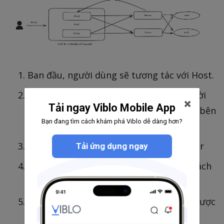
Ban đầu, người dùng sẽ tương tác với Host.
Host sẽ thực hiện xử lý yêu cầu của người
Tải ngay Viblo Mobile App
dùng, sử dụng LLM để xác định công cụ bên
Bạn đang tìm cách khám phá Viblo dễ dàng hơn?
ngoài nào cần được sử dụng
Host chỉ định Client đi connect tới Server
Tải ứng dụng ngay
Client sẽ gọi tới Server để trả về danh sách
các tool của Server
Host sẽ chỉ dẫn Client để sử dụng tool được
lấy từ server