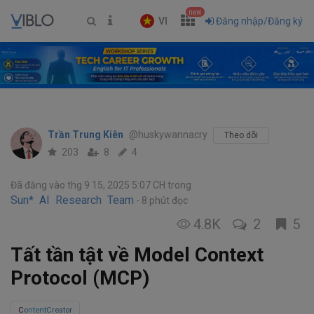
new
VI
Đăng nhập/Đăng ký
Trần Trung Kiên
@huskywannacry
Theo dõi
203
8
4
Đã đăng vào thg 9 15, 2025 5:07 CH
trong
Sun* AI Research Team
8 phút đọc
4.8K
2
5
Tất tần tật về Model Context
Protocol (MCP)
ContentCreator