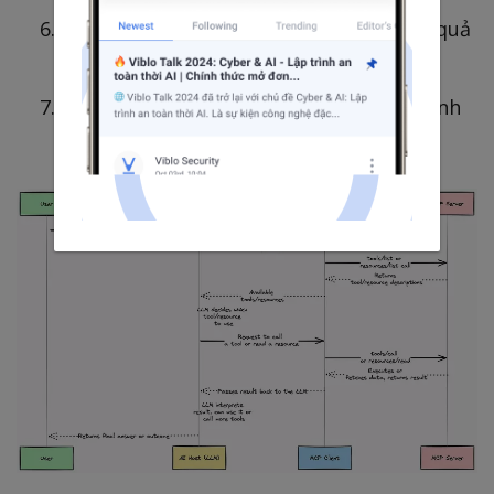
Server sẽ thực thi yêu cầu và trả về kết quả
cho client.
Host sẽ tổng hợp kết quả từ client và sinh
ra câu trả lời cho người dùng.